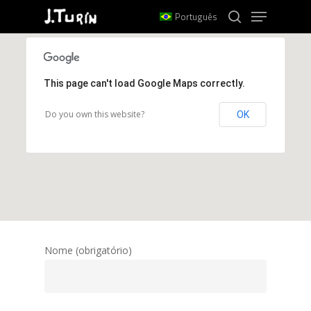
Menu
Skip
Português
to
search
Close
main
Menu
content
This page can't load Google Maps correctly.
Do you own this website?
OK
Nome (obrigatório)