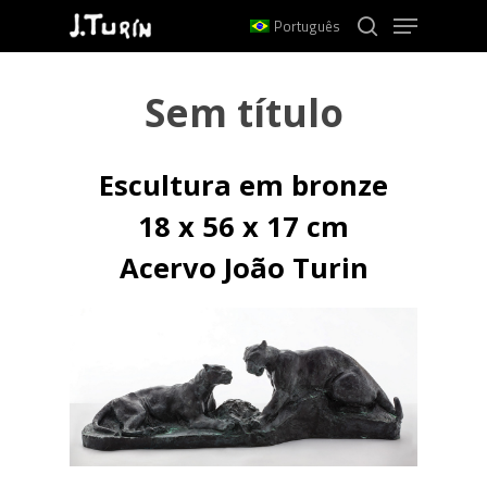
Menu
Skip
Português
to
search
Close
main
Menu
Sem título
content
Escultura em bronze
18 x 56 x 17 cm
Acervo João Turin