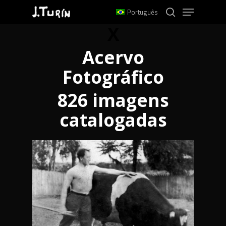
Menu
Skip
Português
to
search
X
main
content
Acervo
Fotográfico
826 imagens
catalogadas