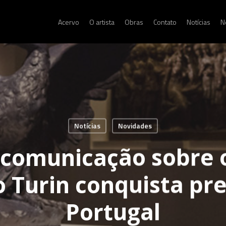
Acervo
O artista
Obras
Contato
Notícias
N
Notícias
Novidades
 comunicação sobre 
ão Turin conquista p
Portugal