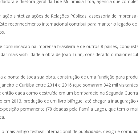
dadora e diretora geral da Lide Multimídia Ltda, agência que comple
iação sintetiza ações de Relações Públicas, assessoria de imprensa 
“Este reconhecimento internacional contribui para manter o legado de
os.
 comunicação na imprensa brasileira e de outros 8 países, conquista
dar mais visibilidade à obra de João Turin, considerado o maior escu
a a ponta de toda sua obra, construção de uma fundição para produz
aneiro e Curitiba entre 2014 e 2016 (que somaram 342 mil visitante
 até então dada como destruída em um bombardeio na Segunda Guerra
sco em 2013, produção de um livro bilíngue, até chegar a inauguração
exposição permanente (78 doadas pela Família Lago), que tem o maior
ca.
o mais antigo festival internacional de publicidade, design e comuni