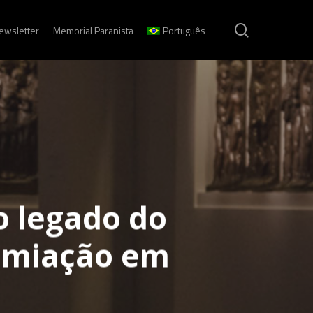
search
ewsletter
Memorial Paranista
Português
o legado do
remiação em