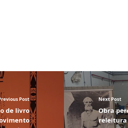
Previous Post
Next Post
 de livro
Obra per
Movimento
releitura