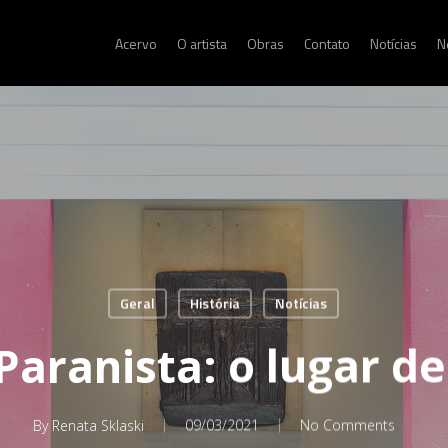
Acervo
O artista
Obras
Contato
Notícias
N
Geral
História
Notícias
aranista: o lugar de
By
Renata Sklaski
09/03/2021
No Comments