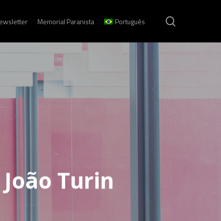
search
ewsletter
Memorial Paranista
Português
 João Turin