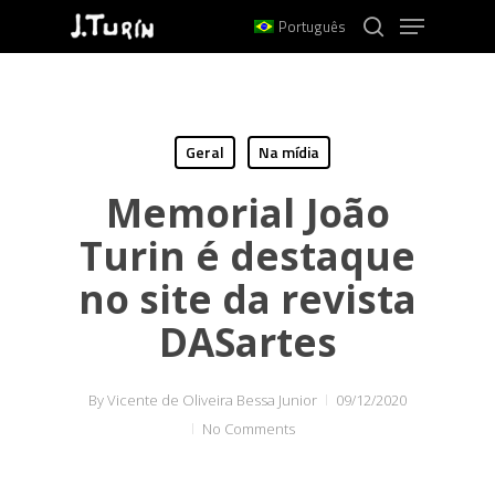
Menu
Skip
Português
to
search
Close
main
Menu
content
Geral
Na mídia
Memorial João
Turin é destaque
no site da revista
DASartes
By
Vicente de Oliveira Bessa Junior
09/12/2020
No Comments