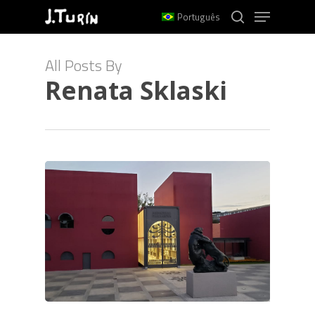
Menu
Skip
Português
to
search
Close
main
All Posts By
Menu
content
Renata Sklaski