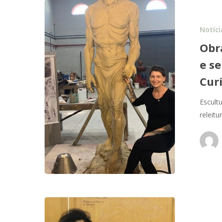
Notíci
Obr
e s
Cur
Escult
releitu