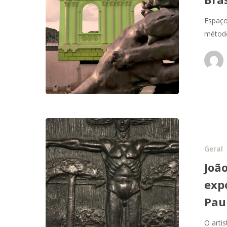
Espaço
métod
Geral
Joã
exp
Pau
O arti