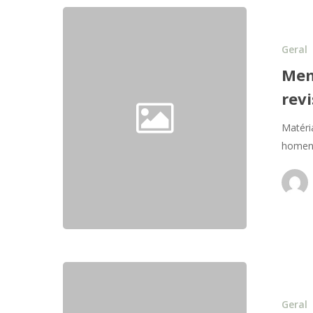
Geral
Mem
rev
Matéri
homena
Geral