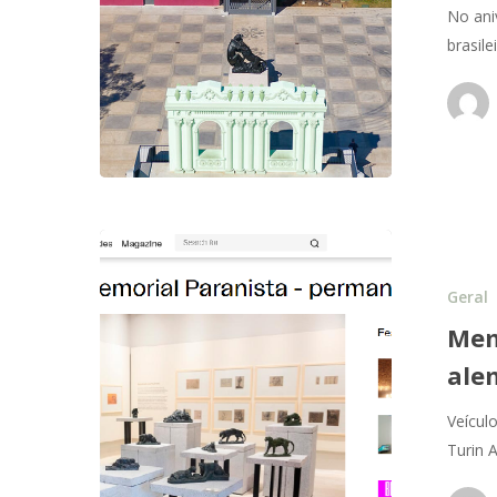
No ani
brasil
Geral
Mem
ale
Veícul
Turin 