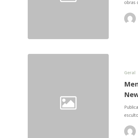
obras
Geral
Mem
New
Publica
escult