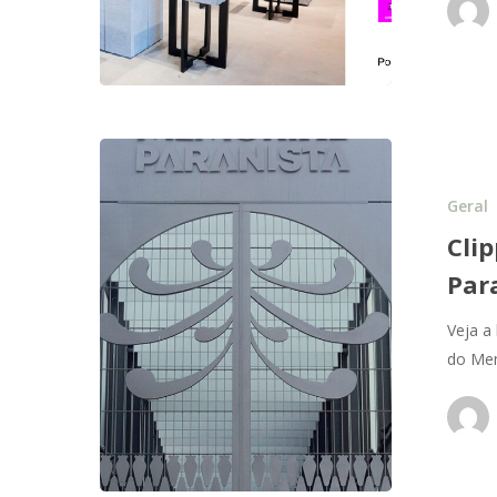
Geral
Cli
Par
Veja a
do Mem