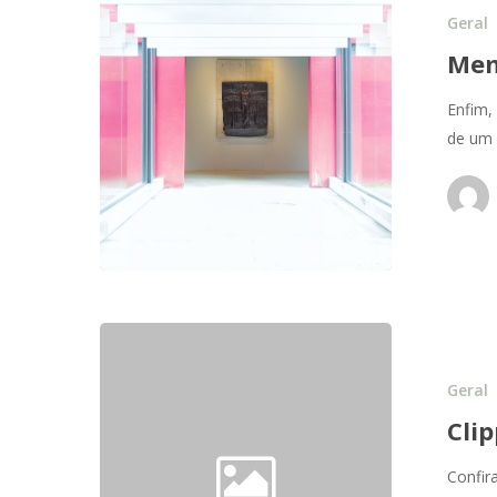
Geral
Mem
Enfim,
de um
Geral
Cli
Confir