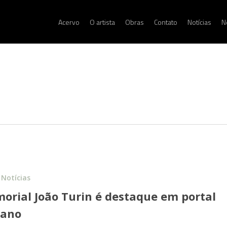
Acervo
O artista
Obras
Contato
Notícias
N
Notícias
orial João Turin é destaque em portal
iano